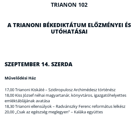
TRIANON 102
A TRIANONI BÉKEDIKTÁTUM ELŐZMÉNYEI ÉS
UTÓHATÁSAI
SZEPTEMBER 14. SZERDA
Művelődési Ház
17,00 Trianoni Kiskáté – Szidiropulosz Archimédesz történész
18,00 Kiss József néhai magyartanár, könyvtáros, igazgatóhelyettes
emléktáblájának avatása
18,30 Trianoni ellensúlyok – Radvánszky Ferenc református lelkész
20,00 „Csak az egészség meglegyen” – Kaláka együttes