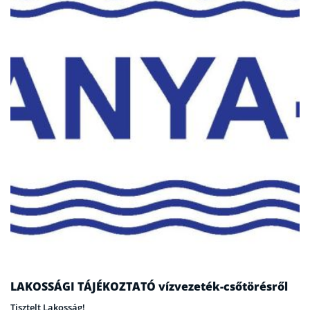
LAKOSSÁGI TÁJÉKOZTATÓ vízvezeték-csőtörésről
Tisztelt Lakosság!