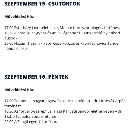
SZEPTEMBER 15. CSÜTÖRTÖK
Művelődési Ház
17,00 Esterházy János élete – dr. Molnár Imre szociológus, történész
18,30 A Katolikus Egyház és az I. világháború – Bíró László ny. tábori
püspök
20,00 Hazám, hazám – Fábri Géza kobzos és Fábri-Ivánovics Tünde
népdalénekes
SZEPTEMBER 16. PÉNTEK
Művelődési Ház
17,00 Trianon a magyar-jugoszláv kapcsolatokban – dr. Hornyák Árpád
történész
18,30 Az “őrt álló-szerep” vállalása Kányádi Sándor életművében – dr.
Szabó Szabolcs irodalomtanár
20,00 A Zengő együttes műsora