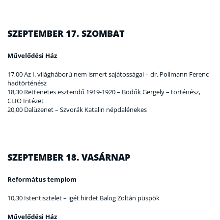
SZEPTEMBER 17. SZOMBAT
Művelődési Ház
17,00 Az I. világháború nem ismert sajátosságai – dr. Pollmann Ferenc
hadtörténész
18,30 Rettenetes esztendő 1919-1920 – Bödők Gergely – történész,
CLIO Intézet
20,00 Dalüzenet – Szvorák Katalin népdalénekes
SZEPTEMBER 18. VASÁRNAP
Református templom
10,30 Istentisztelet – igét hirdet Balog Zoltán püspök
Művelődési Ház