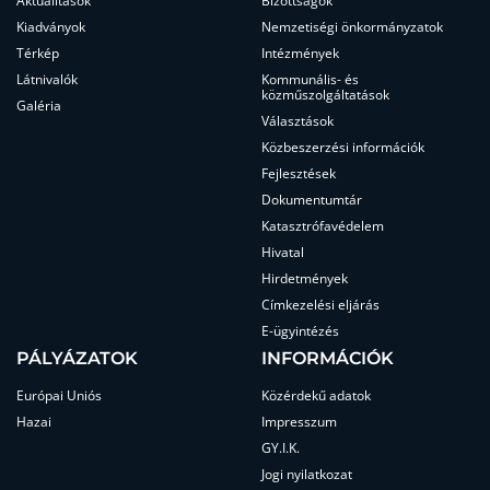
Aktualitások
Bizottságok
Kiadványok
Nemzetiségi önkormányzatok
Térkép
Intézmények
Látnivalók
Kommunális- és
közműszolgáltatások
Galéria
Választások
Közbeszerzési információk
Fejlesztések
Dokumentumtár
Katasztrófavédelem
Hivatal
Hirdetmények
Címkezelési eljárás
E-ügyintézés
PÁLYÁZATOK
INFORMÁCIÓK
Európai Uniós
Közérdekű adatok
Hazai
Impresszum
GY.I.K.
Jogi nyilatkozat