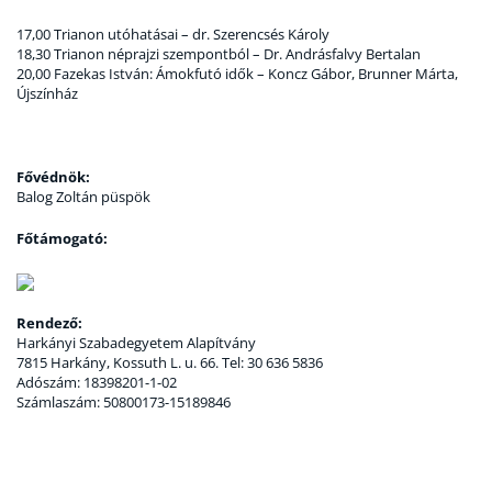
17,00 Trianon utóhatásai – dr. Szerencsés Károly
18,30 Trianon néprajzi szempontból – Dr. Andrásfalvy Bertalan
20,00 Fazekas István: Ámokfutó idők – Koncz Gábor, Brunner Márta,
Újszínház
Fővédnök:
Balog Zoltán püspök
Főtámogató:
Rendező:
Harkányi Szabadegyetem Alapítvány
7815 Harkány, Kossuth L. u. 66. Tel: 30 636 5836
Adószám: 18398201-1-02
Számlaszám: 50800173-15189846