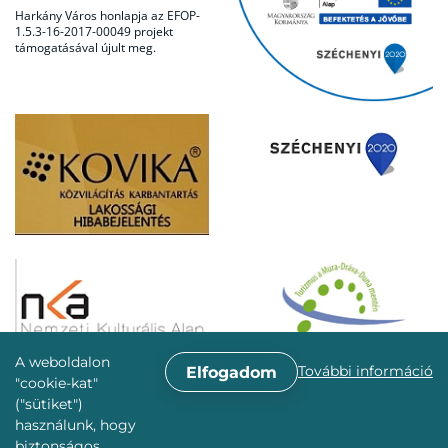
Harkány Város honlapja az EFOP-
1.5.3-16-2017-00049 projekt
támogatásával újult meg.
A weboldalon
További információ
Elfogadom
"cookie-kat"
("sütiket")
használunk, hogy
biztonságos