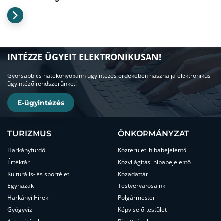
INTÉZZE ÜGYEIT ELEKTRONIKUSAN!
Gyorsabb és hatékonyobann ügyintézés érdekében használja elektronikus
ügyintéző rendszerünket!
E-ügyintézés
TURIZMUS
ÖNKORMÁNYZAT
Harkányfürdő
Közterületi hibabejelentő
Értéktár
Közvilágítási hibabejelentő
Kulturális- és sportélet
Közadattár
Egyházak
Testvérvárosaink
Harkányi Hírek
Polgármester
Gyógyvíz
Képviselő-testület