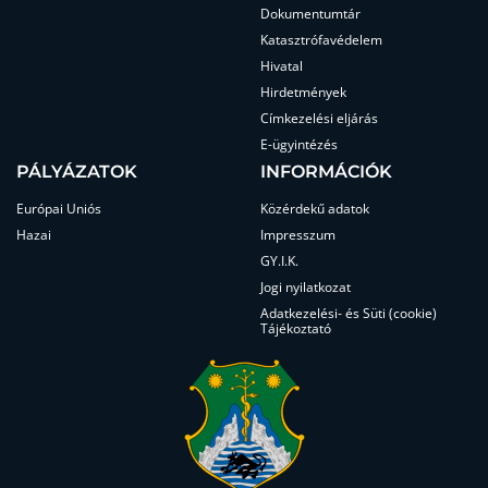
Dokumentumtár
Katasztrófavédelem
Hivatal
Hirdetmények
Címkezelési eljárás
E-ügyintézés
PÁLYÁZATOK
INFORMÁCIÓK
Európai Uniós
Közérdekű adatok
Hazai
Impresszum
GY.I.K.
Jogi nyilatkozat
Adatkezelési- és Süti (cookie)
Tájékoztató