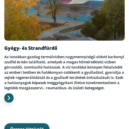
Gyógy- és Strandfürdő
Az ionokban gazdag termálvízben nagymennyiségű oldott karbonyl
szulfid és kén található, amelyek a magas hőmérsékletű vízben
görcsoldó, izomlazító hatásúak. A víz továbbá könnyen felszívódik
az emberi testben és hatékonyan csökkenti a gyulladást, gyorsítja a
sejtek regenerálódását és a gyulladt területek öntisztulását is. Ezek
a hatóanyagok képesek meggyógyítani illetve tünetmentesíteni a
legtöbb mozgásszervi-, reumatikus- és ízületi betegséget.