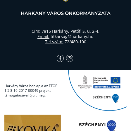
HARKÁNY VÁROS ÖNKORMÁNYZATA
Cím:
7815 Harkány, Petőfi S. u. 2-4.
Email:
titkarsag@harkany.hu
Tel.szám:
72/480-100
Harkány Város honlapja az EFOP-
1.5.3-16-2017-00049 projekt
támogatásával újult meg.