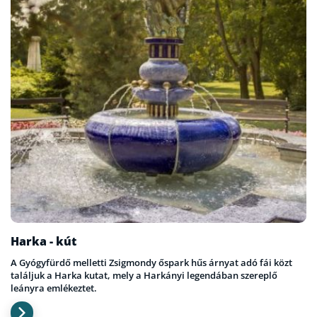
Harka - kút
A Gyógyfürdő melletti Zsigmondy őspark hűs árnyat adó fái közt
találjuk a Harka kutat, mely a Harkányi legendában szereplő
leányra emlékeztet.