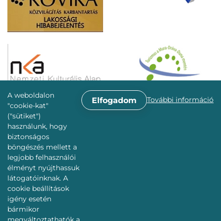
A weboldalon
További információ
Elfogadom
"cookie-kat"
("sütiket")
használunk, hogy
biztonságos
böngészés mellett a
legjobb felhasználói
élményt nyújthassuk
látogatóinknak. A
cookie beállítások
igény esetén
bármikor
megváltoztathatók a