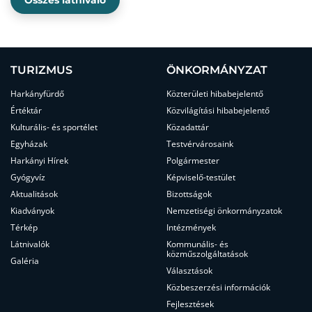
Összes látnivaló
TURIZMUS
ÖNKORMÁNYZAT
Harkányfürdő
Közterületi hibabejelentő
Értéktár
Közvilágítási hibabejelentő
Kulturális- és sportélet
Közadattár
Egyházak
Testvérvárosaink
Harkányi Hírek
Polgármester
Gyógyvíz
Képviselő-testület
Aktualitások
Bizottságok
Kiadványok
Nemzetiségi önkormányzatok
Térkép
Intézmények
Látnivalók
Kommunális- és
közműszolgáltatások
Galéria
Választások
Közbeszerzési információk
Fejlesztések