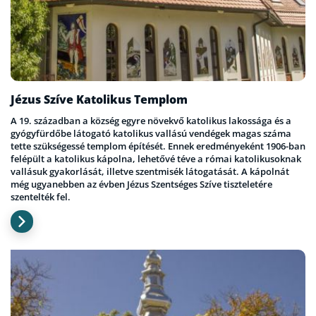
Jézus Szíve Katolikus Templom
A 19. században a község egyre növekvő katolikus lakossága és a
gyógyfürdőbe látogató katolikus vallású vendégek magas száma
tette szükségessé templom építését. Ennek eredményeként 1906-ban
felépült a katolikus kápolna, lehetővé téve a római katolikusoknak
vallásuk gyakorlását, illetve szentmisék látogatását. A kápolnát
még ugyanebben az évben Jézus Szentséges Szíve tiszteletére
szentelték fel.