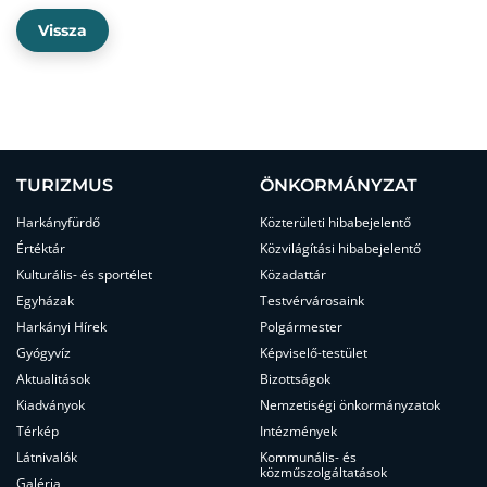
Vissza
TURIZMUS
ÖNKORMÁNYZAT
Harkányfürdő
Közterületi hibabejelentő
Értéktár
Közvilágítási hibabejelentő
Kulturális- és sportélet
Közadattár
Egyházak
Testvérvárosaink
Harkányi Hírek
Polgármester
Gyógyvíz
Képviselő-testület
Aktualitások
Bizottságok
Kiadványok
Nemzetiségi önkormányzatok
Térkép
Intézmények
Látnivalók
Kommunális- és
közműszolgáltatások
Galéria