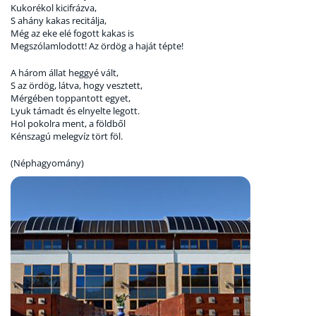
Kukorékol kicifrázva,
S ahány kakas recitálja,
Még az eke elé fogott kakas is
Megszólamlodott! Az ördög a haját tépte!
A három állat heggyé vált,
S az ördög, látva, hogy vesztett,
Mérgében toppantott egyet,
Lyuk támadt és elnyelte legott.
Hol pokolra ment, a földből
Kénszagú melegvíz tört föl.
(Néphagyomány)