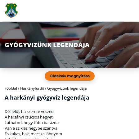
GYÓGYVIZÜNK LEGENDÁJA
Oldalsáv megnyitása
Főoldal
/
Harkányfürdő / Gyógyvizünk legendája
A harkányi gyógyvíz legendája
Dél felől, ha szemre veszed
A harsányi csúcsos hegyet,
Láthatod, hogy több barázda
Van a sziklás hegybe szántva
És kakas, bak, macska lábnyom