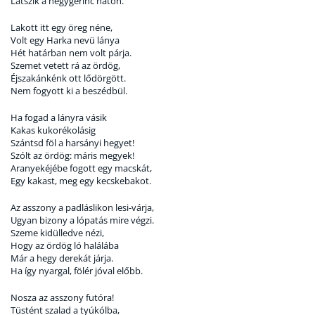
Látszik a hegygerinc háton.
Lakott itt egy öreg néne,
Volt egy Harka nevü lánya
Hét határban nem volt párja.
Szemet vetett rá az ördög,
Éjszakánkénk ott lődörgött.
Nem fogyott ki a beszédbül.
Ha fogad a lányra vásik
Kakas kukorékolásig
Szántsd föl a harsányi hegyet!
Szólt az ördög: máris megyek!
Aranyekéjébe fogott egy macskát,
Egy kakast, meg egy kecskebakot.
Az asszony a padláslikon lesi-várja,
Ugyan bizony a lópatás mire végzi.
Szeme kidülledve nézi,
Hogy az ördög ló halálába
Már a hegy derekát járja.
Ha így nyargal, fölér jóval előbb.
Nosza az asszony futóra!
Tüstént szalad a tyúkólba,