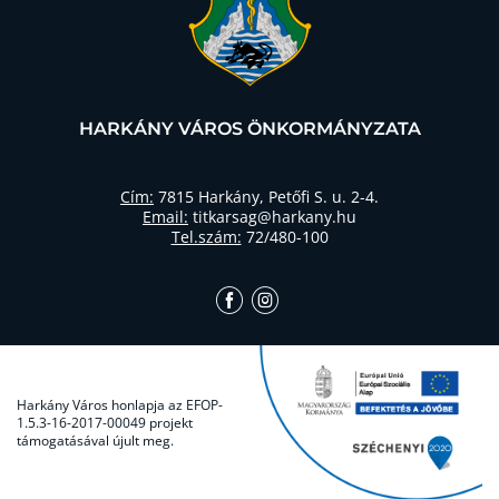
HARKÁNY VÁROS ÖNKORMÁNYZATA
Cím:
7815 Harkány, Petőfi S. u. 2-4.
Email:
titkarsag@harkany.hu
Tel.szám:
72/480-100
Harkány Város honlapja az EFOP-
1.5.3-16-2017-00049 projekt
támogatásával újult meg.