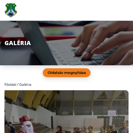
GALÉRIA
Oldalsáv megnyitása
Főoldal
/
Galéria