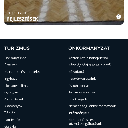
2013. 05. 01.
FEJLESZTÉSEK
TURIZMUS
ÖNKORMÁNYZAT
Harkányfürdő
Közterületi hibabejelentő
Értéktár
Közvilágítási hibabejelentő
Kulturális- és sportélet
Közadattár
Egyházak
Testvérvárosaink
Harkányi Hírek
Polgármester
Gyógyvíz
Képviselő-testület
Aktualitások
Bizottságok
Kiadványok
Nemzetiségi önkormányzatok
Térkép
Intézmények
Látnivalók
Kommunális- és
közműszolgáltatások
Galéria