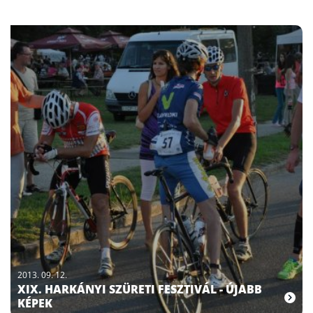
2013. 09. 12.
XIX. HARKÁNYI SZÜRETI FESZTIVÁL - ÚJABB
KÉPEK