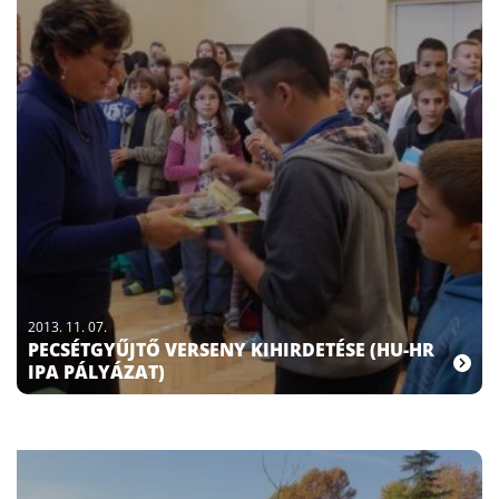
2013. 11. 07.
PECSÉTGYŰJTŐ VERSENY KIHIRDETÉSE (HU-HR
IPA PÁLYÁZAT)