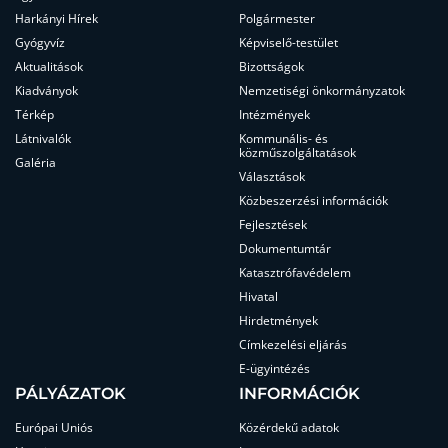
Harkányi Hírek
Polgármester
Gyógyvíz
Képviselő-testület
Aktualitások
Bizottságok
Kiadványok
Nemzetiségi önkormányzatok
Térkép
Intézmények
Látnivalók
Kommunális- és
közműszolgáltatások
Galéria
Választások
Közbeszerzési információk
Fejlesztések
Dokumentumtár
Katasztrófavédelem
Hivatal
Hirdetmények
Címkezelési eljárás
E-ügyintézés
PÁLYÁZATOK
INFORMÁCIÓK
Európai Uniós
Közérdekű adatok