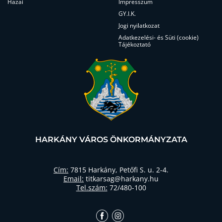
Hazai
Impresszum
GY.I.K.
Jogi nyilatkozat
Adatkezelési- és Süti (cookie)
Tájékoztató
HARKÁNY VÁROS ÖNKORMÁNYZATA
Cím:
7815 Harkány, Petőfi S. u. 2-4.
Email:
titkarsag@harkany.hu
Tel.szám:
72/480-100