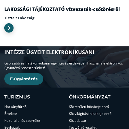
LAKOSSÁGI TÁJÉKOZTATÓ vízvezeték-csőtörésről
Tisztelt Lakosság!
INTÉZZE ÜGYEIT ELEKTRONIKUSAN!
Gyorsabb és hatékonyobann ügyintézés érdekében használja elektronikus
ügyintéző rendszerünket!
E-ügyintézés
TURIZMUS
ÖNKORMÁNYZAT
Harkányfürdő
Közterületi hibabejelentő
Értéktár
Közvilágítási hibabejelentő
Kulturális- és sportélet
Közadattár
Egyházak
Testvérvárosaink