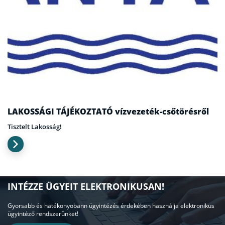
LAKOSSÁGI TÁJÉKOZTATÓ vízvezeték-csőtörésről
Tisztelt Lakosság!
INTÉZZE ÜGYEIT ELEKTRONIKUSAN!
Gyorsabb és hatékonyobann ügyintézés érdekében használja elektronikus
ügyintéző rendszerünket!