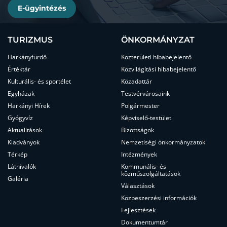
E-ügyintézés
TURIZMUS
ÖNKORMÁNYZAT
Harkányfürdő
Közterületi hibabejelentő
Értéktár
Közvilágítási hibabejelentő
Kulturális- és sportélet
Közadattár
Egyházak
Testvérvárosaink
Harkányi Hírek
Polgármester
Gyógyvíz
Képviselő-testület
Aktualitások
Bizottságok
Kiadványok
Nemzetiségi önkormányzatok
Térkép
Intézmények
Látnivalók
Kommunális- és
közműszolgáltatások
Galéria
Választások
Közbeszerzési információk
Fejlesztések
Dokumentumtár