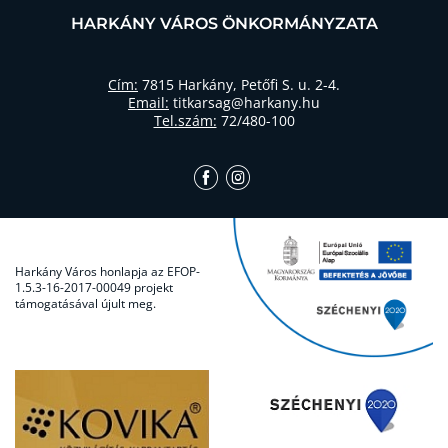
HARKÁNY VÁROS ÖNKORMÁNYZATA
Cím:
7815 Harkány, Petőfi S. u. 2-4.
Email:
titkarsag@harkany.hu
Tel.szám:
72/480-100
Harkány Város honlapja az EFOP-
1.5.3-16-2017-00049 projekt
támogatásával újult meg.