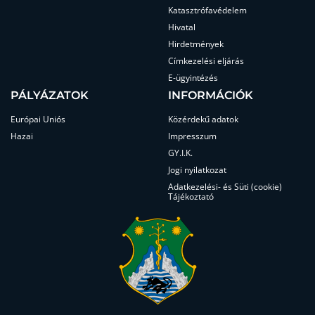
Katasztrófavédelem
Hivatal
Hirdetmények
Címkezelési eljárás
E-ügyintézés
PÁLYÁZATOK
INFORMÁCIÓK
Európai Uniós
Közérdekű adatok
Hazai
Impresszum
GY.I.K.
Jogi nyilatkozat
Adatkezelési- és Süti (cookie)
Tájékoztató