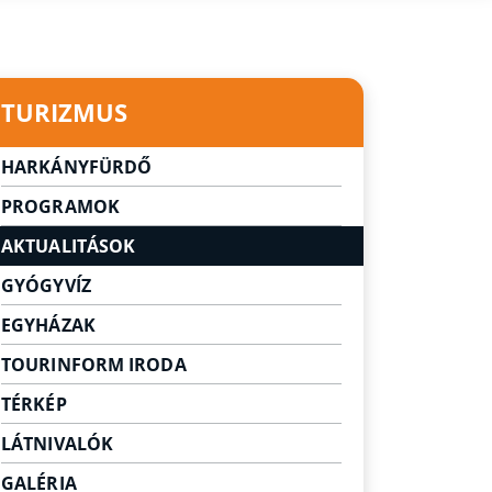
TURIZMUS
HARKÁNYFÜRDŐ
Városunk
PROGRAMOK
Gyógyvizünk legendája
AKTUALITÁSOK
GYÓGYVÍZ
EGYHÁZAK
TOURINFORM IRODA
TÉRKÉP
LÁTNIVALÓK
Látnivalók Harkányban
GALÉRIA