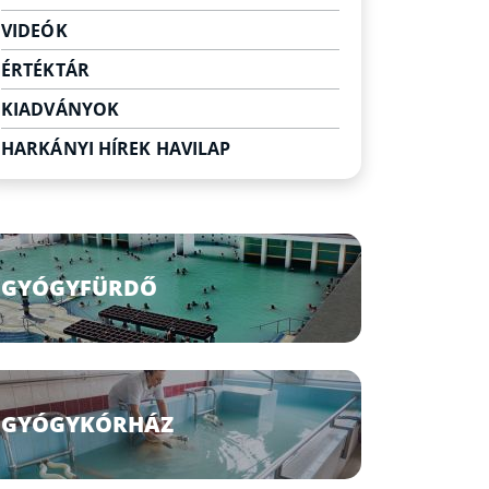
Egyéb szabadidő eltöltési
VIDEÓK
lehetőségek
ÉRTÉKTÁR
KIADVÁNYOK
HARKÁNYI HÍREK HAVILAP
GYÓGYFÜRDŐ
GYÓGYKÓRHÁZ