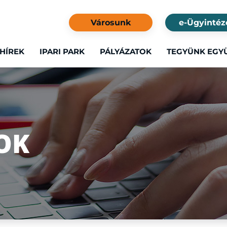
Városunk
e-Ügyintéz
HÍREK
IPARI PARK
PÁLYÁZATOK
TEGYÜNK EGY
OK