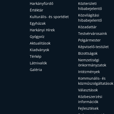
Harkányfürdő
Közterületi
hibabejelentő
Értéktár
Közvilágítási
Kulturális- és sportélet
hibabejelentő
Egyházak
Közadattár
Harkányi Hírek
Testvérvárosaink
Gyógyvíz
Polgármester
Aktualitások
Képviselő-testület
Kiadványok
Bizottságok
Térkép
Nemzetiségi
Látnivalók
önkormányzatok
Galéria
Intézmények
Kommunális- és
közműszolgáltatások
Választások
Közbeszerzési
információk
Fejlesztések