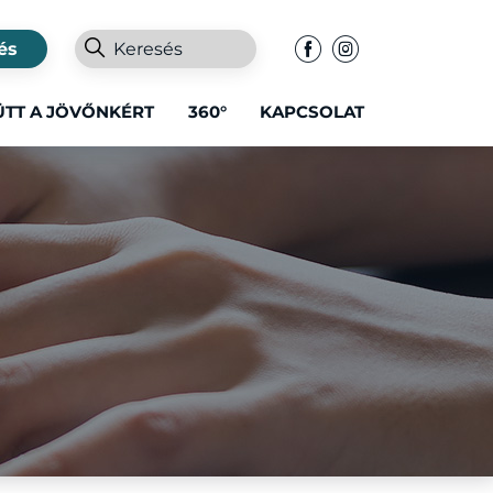
és
ÜTT A JÖVŐNKÉRT
360°
KAPCSOLAT