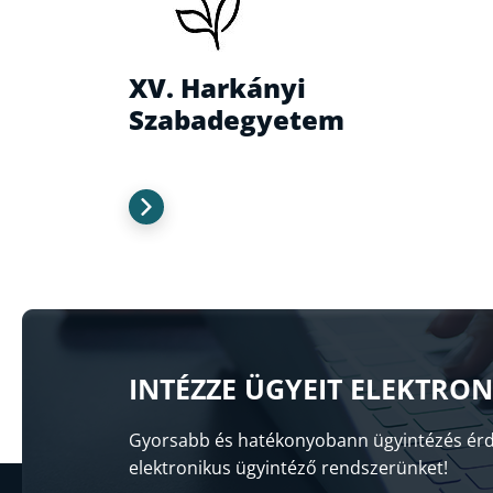
XV. Harkányi
Szabadegyetem
INTÉZZE ÜGYEIT ELEKTRO
Gyorsabb és hatékonyobann ügyintézés érd
elektronikus ügyintéző rendszerünket!