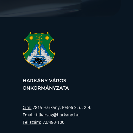
HARKÁNY VÁROS
ÖNKORMÁNYZATA
Cím:
7815 Harkány, Petőfi S. u. 2-4.
Email:
titkarsag@harkany.hu
Tel.szám:
72/480-100