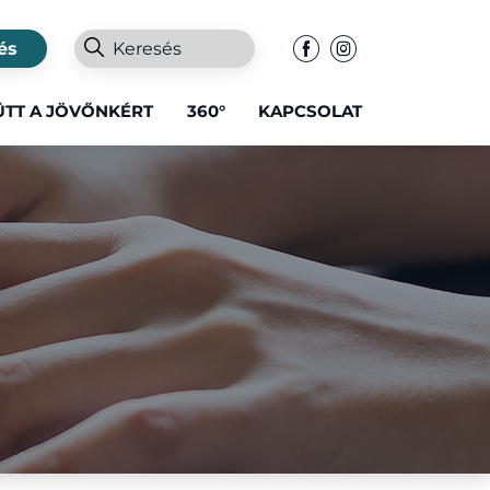
és
ÜTT A JÖVŐNKÉRT
360°
KAPCSOLAT