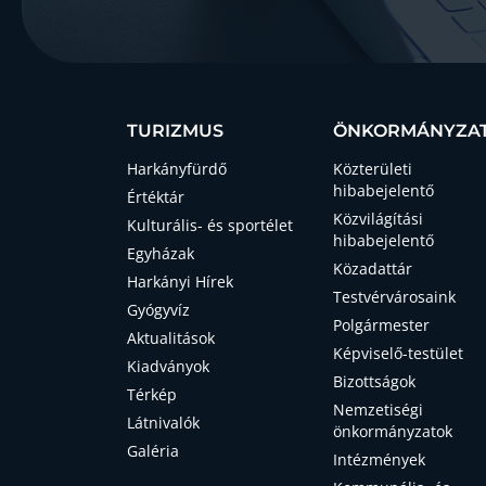
TURIZMUS
ÖNKORMÁNYZA
Harkányfürdő
Közterületi
hibabejelentő
Értéktár
Közvilágítási
Kulturális- és sportélet
hibabejelentő
Egyházak
Közadattár
Harkányi Hírek
Testvérvárosaink
Gyógyvíz
Polgármester
Aktualitások
Képviselő-testület
Kiadványok
Bizottságok
Térkép
Nemzetiségi
Látnivalók
önkormányzatok
Galéria
Intézmények