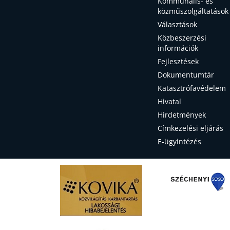
Kommunális- és
közműszolgáltatások
Választások
Közbeszerzési
információk
Fejlesztések
Dokumentumtár
Katasztrófavédelem
Hivatal
Hirdetmények
Címkezelési eljárás
E-ügyintézés