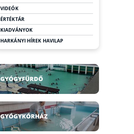
Egyéb szabadidő eltöltési
VIDEÓK
lehetőségek
ÉRTÉKTÁR
KIADVÁNYOK
HARKÁNYI HÍREK HAVILAP
GYÓGYFÜRDŐ
GYÓGYKÓRHÁZ