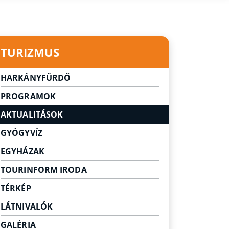
TURIZMUS
HARKÁNYFÜRDŐ
Városunk
PROGRAMOK
Gyógyvizünk legendája
AKTUALITÁSOK
GYÓGYVÍZ
EGYHÁZAK
TOURINFORM IRODA
TÉRKÉP
LÁTNIVALÓK
Látnivalók Harkányban
GALÉRIA