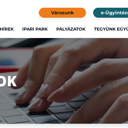
Városunk
e-Ügyintéz
HÍREK
IPARI PARK
PÁLYÁZATOK
TEGYÜNK EGY
OK