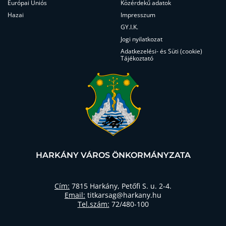
Európai Uniós
Közérdekű adatok
Hazai
Impresszum
GY.I.K.
Jogi nyilatkozat
Adatkezelési- és Süti (cookie)
Tájékoztató
HARKÁNY VÁROS ÖNKORMÁNYZATA
Cím:
7815 Harkány, Petőfi S. u. 2-4.
Email:
titkarsag@harkany.hu
Tel.szám:
72/480-100