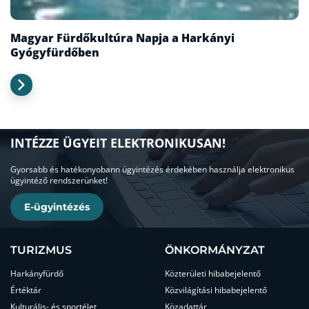
Magyar Fürdőkultúra Napja a Harkányi
Gyógyfürdőben
INTÉZZE ÜGYEIT ELEKTRONIKUSAN!
Gyorsabb és hatékonyobann ügyintézés érdekében használja elektronikus
ügyintéző rendszerünket!
E-ügyintézés
TURIZMUS
ÖNKORMÁNYZAT
Harkányfürdő
Közterületi hibabejelentő
Értéktár
Közvilágítási hibabejelentő
Kulturális- és sportélet
Közadattár