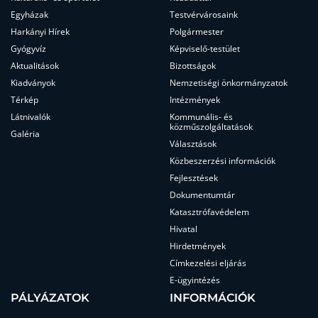
Egyházak
Testvérvárosaink
Harkányi Hírek
Polgármester
Gyógyvíz
Képviselő-testület
Aktualitások
Bizottságok
Kiadványok
Nemzetiségi önkormányzatok
Térkép
Intézmények
Látnivalók
Kommunális- és
közműszolgáltatások
Galéria
Választások
Közbeszerzési információk
Fejlesztések
Dokumentumtár
Katasztrófavédelem
Hivatal
Hirdetmények
Címkezelési eljárás
E-ügyintézés
PÁLYÁZATOK
INFORMÁCIÓK