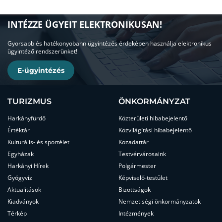
INTÉZZE ÜGYEIT ELEKTRONIKUSAN!
Gyorsabb és hatékonyobann ügyintézés érdekében használja elektronikus
ügyintéző rendszerünket!
E-ügyintézés
TURIZMUS
ÖNKORMÁNYZAT
Harkányfürdő
Közterületi hibabejelentő
Értéktár
Közvilágítási hibabejelentő
Kulturális- és sportélet
Közadattár
Egyházak
Testvérvárosaink
Harkányi Hírek
Polgármester
Gyógyvíz
Képviselő-testület
Aktualitások
Bizottságok
Kiadványok
Nemzetiségi önkormányzatok
Térkép
Intézmények