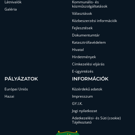
Látnivalók
Kommunális- és
közműszolgáltatások
Galéria
Választások
Közbeszerzési információk
Fejlesztések
Dokumentumtár
Katasztrófavédelem
Hivatal
Hirdetmények
Címkezelési eljárás
E-ügyintézés
PÁLYÁZATOK
INFORMÁCIÓK
Európai Uniós
Közérdekű adatok
Hazai
Impresszum
GY.I.K.
Jogi nyilatkozat
Adatkezelési- és Süti (cookie)
Tájékoztató