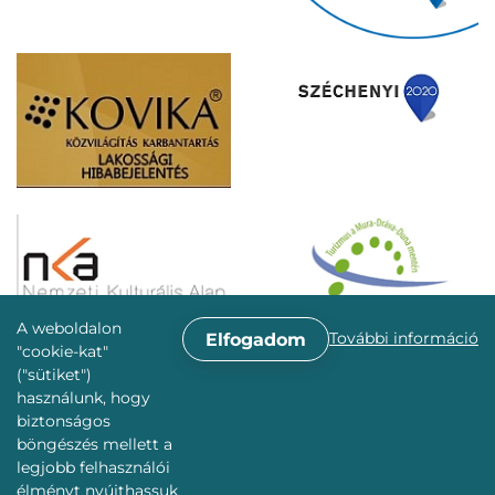
A weboldalon
További információ
Elfogadom
"cookie-kat"
("sütiket")
használunk, hogy
biztonságos
böngészés mellett a
legjobb felhasználói
élményt nyújthassuk