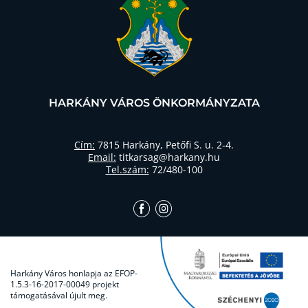
HARKÁNY VÁROS ÖNKORMÁNYZATA
Cím:
7815 Harkány, Petőfi S. u. 2-4.
Email:
titkarsag@harkany.hu
Tel.szám:
72/480-100
Harkány Város honlapja az EFOP-
1.5.3-16-2017-00049 projekt
támogatásával újult meg.