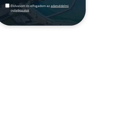
Elolvasom és elfogadom az
adatvédelmi
nyilatkozatot