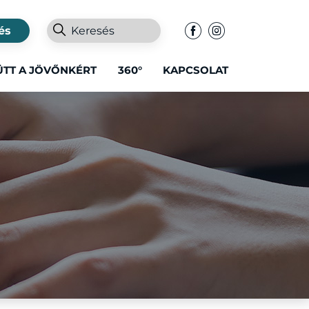
és
ÜTT A JÖVŐNKÉRT
360°
KAPCSOLAT