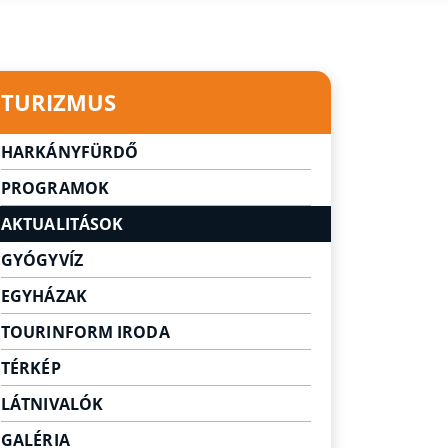
TURIZMUS
HARKÁNYFÜRDŐ
Városunk
PROGRAMOK
Gyógyvizünk legendája
AKTUALITÁSOK
GYÓGYVÍZ
EGYHÁZAK
TOURINFORM IRODA
TÉRKÉP
LÁTNIVALÓK
Látnivalók Harkányban
GALÉRIA