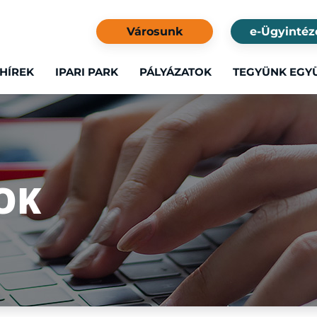
Városunk
e-Ügyintéz
HÍREK
IPARI PARK
PÁLYÁZATOK
TEGYÜNK EGY
OK