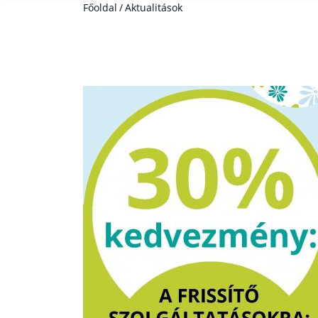
Főoldal
/
Aktualitások