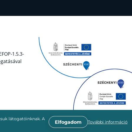
EFOP-1.5.3-
ogatásával
ssuk látogatóinknak. A
További információ
Elfogadom