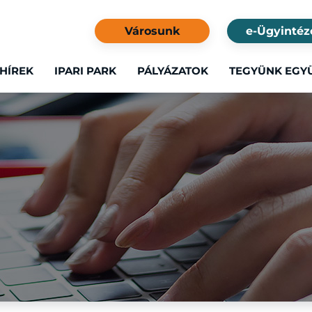
Városunk
e-Ügyintéz
HÍREK
IPARI PARK
PÁLYÁZATOK
TEGYÜNK EGY