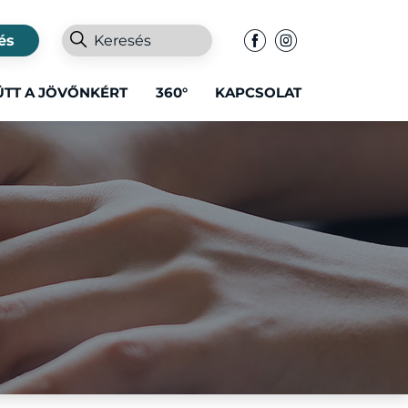
és
ÜTT A JÖVŐNKÉRT
360°
KAPCSOLAT