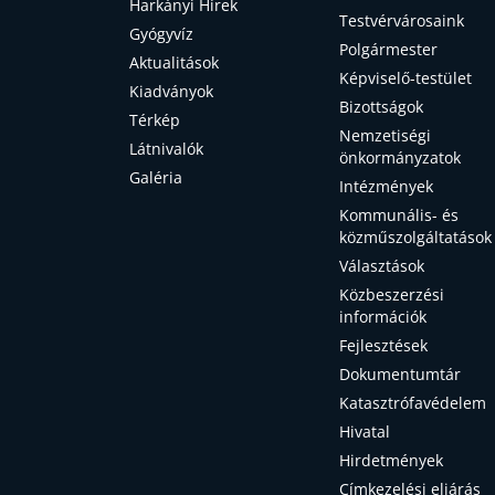
Harkányi Hírek
Testvérvárosaink
Gyógyvíz
Polgármester
Aktualitások
Képviselő-testület
Kiadványok
Bizottságok
Térkép
Nemzetiségi
Látnivalók
önkormányzatok
Galéria
Intézmények
Kommunális- és
közműszolgáltatások
Választások
Közbeszerzési
információk
Fejlesztések
Dokumentumtár
Katasztrófavédelem
Hivatal
Hirdetmények
Címkezelési eljárás