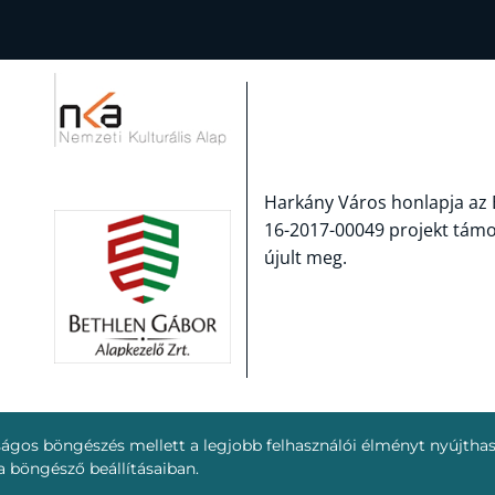
Harkány Város honlapja az 
16-2017-00049 projekt tám
újult meg.
nságos böngészés mellett a legjobb felhasználói élményt nyújtha
@2020 | Design és fejlesztés:
Make IT Online
 böngésző beállításaiban.