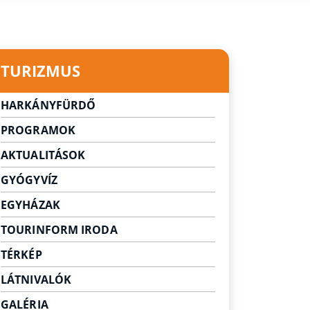
TURIZMUS
HARKÁNYFÜRDŐ
Városunk
PROGRAMOK
Gyógyvizünk legendája
AKTUALITÁSOK
GYÓGYVÍZ
EGYHÁZAK
TOURINFORM IRODA
TÉRKÉP
LÁTNIVALÓK
Látnivalók Harkányban
GALÉRIA