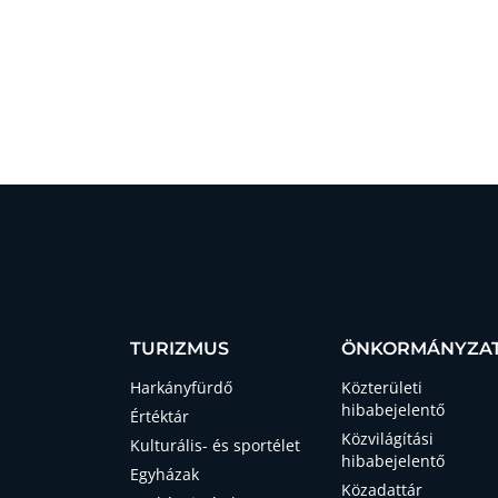
TURIZMUS
ÖNKORMÁNYZA
Harkányfürdő
Közterületi
hibabejelentő
Értéktár
Közvilágítási
Kulturális- és sportélet
hibabejelentő
Egyházak
Közadattár