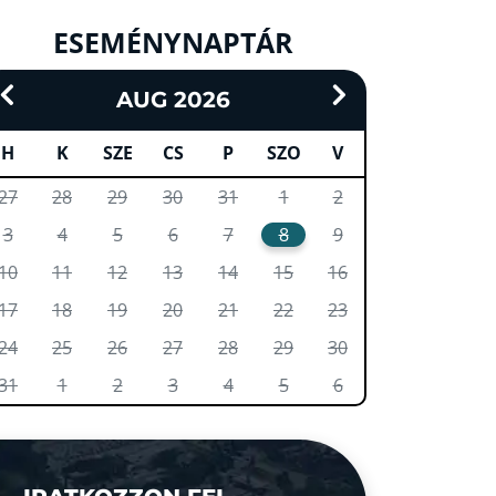
ESEMÉNYNAPTÁR
AUG 2026
H
K
SZE
CS
P
SZO
V
27
28
29
30
31
1
2
3
4
5
6
7
8
9
10
11
12
13
14
15
16
17
18
19
20
21
22
23
24
25
26
27
28
29
30
31
1
2
3
4
5
6