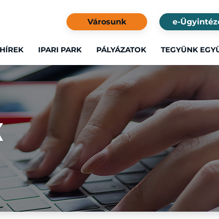
Városunk
e-Ügyintéz
HÍREK
IPARI PARK
PÁLYÁZATOK
TEGYÜNK EGY
K