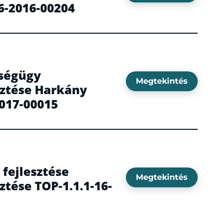
6-2016-00204
zségügy
Megtekintés
sztése Harkány
2017-00015
 fejlesztése
Megtekintés
ztése TOP-1.1.1-16-