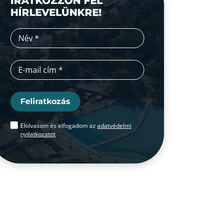
IRATKOZZON FEL
HÍRLEVELÜNKRE!
Feliratkozás
Elolvasom és elfogadom az
adatvédelmi
nyilatkozatot