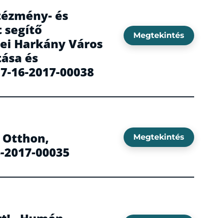
tézmény- és
 segítő
Megtekintés
ései Harkány Város
tása és
.7-16-2017-00038
y Otthon,
Megtekintés
-2017-00035