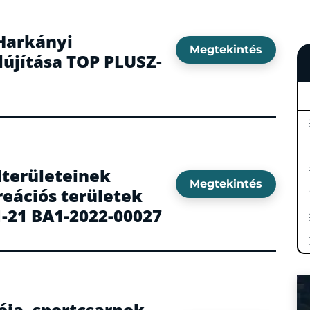
 Harkányi
Megtekintés
lújítása TOP PLUSZ-
dterületeinek
Megtekintés
reációs területek
.1-21 BA1-2022-00027
ója, sportcsarnok