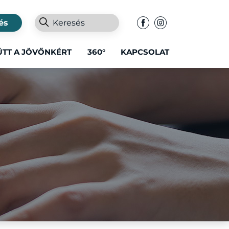
és
ÜTT A JÖVŐNKÉRT
360°
KAPCSOLAT