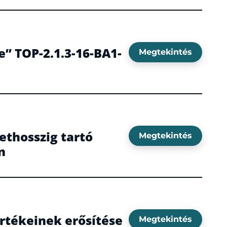
e” TOP-2.1.3-16-BA1-
Megtekintés
ethosszig tartó
Megtekintés
n
értékeinek erősítése
Megtekintés